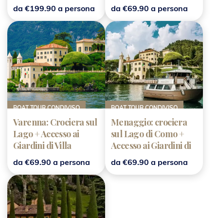
(tour condiviso)
Balbianello
da €199.90 a persona
da €69.90 a persona
BOAT TOUR CONDIVISO
BOAT TOUR CONDIVISO
Varenna: Crociera sul
Menaggio: crociera
Lago + Accesso ai
sul Lago di Como +
Giardini di Villa
Accesso ai Giardini di
Balbianello
Villa Balbianello
da €69.90 a persona
da €69.90 a persona