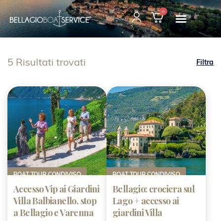
0
5 Risultati trovati
Filtra
BOAT TOUR CONDIVISO
BOAT TOUR CONDIVISO
Accesso Vip ai Giardini
Bellagio: crociera sul
Villa Balbianello, stop
Lago + accesso ai
a Bellagio e Varenna
giardini Villa