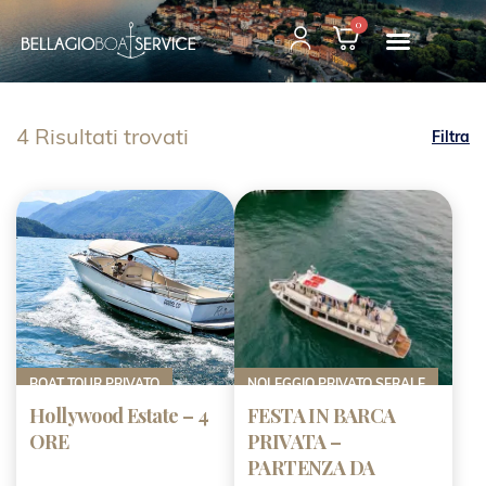
0
4 Risultati trovati
Filtra
BOAT TOUR PRIVATO
NOLEGGIO PRIVATO SERALE
Hollywood Estate – 4
FESTA IN BARCA
ORE
PRIVATA –
PARTENZA DA