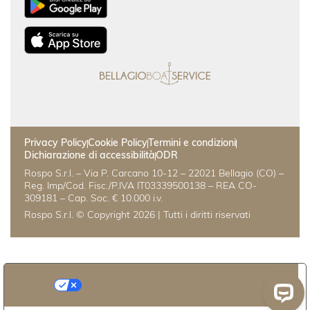
Privacy Policy
Cookie Policy
Termini e condizioni
Dichiarazione di accessibilità
ODR
Rospo S.r.l. – Via P. Carcano 10-12 – 22021 Bellagio (CO) –
Reg. Imp/Cod. Fisc./P.IVA IT03339500138 – REA CO-
309181 – Cap. Soc. € 10.000 i.v.
Rospo S.r.l. © Copyright 2026 | Tutti i diritti riservati
Le tue preferenze relative alla
privacy