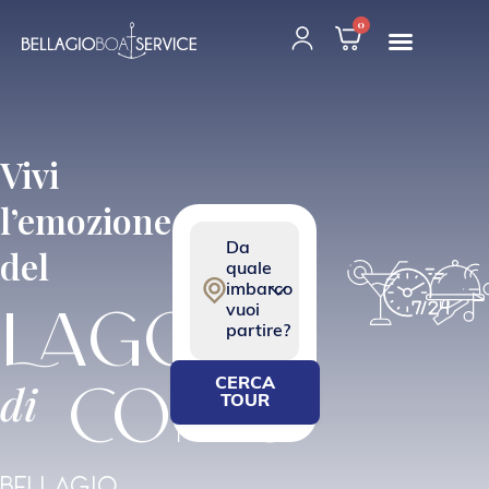
0
Vivi
l’emozione
Da
del
quale
imbarco
go
vuoi
partire?
Como
di
CERCA
TOUR
Bellagio