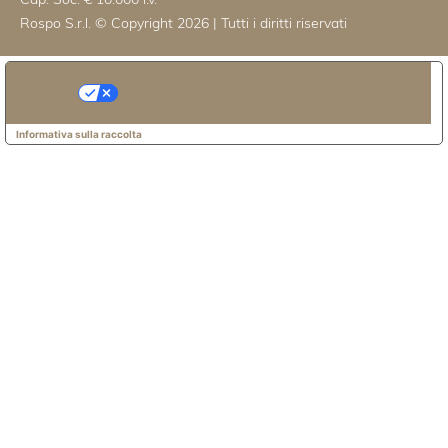
Cap. Soc. € 10.000 i.v.
Rospo S.r.l. © Copyright 2026 | Tutti i diritti riservati
Le tue preferenze relative alla
privacy
Informativa sulla raccolta