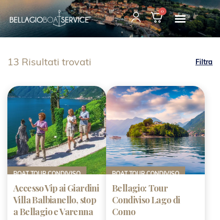
0
13 Risultati trovati
Filtra
BOAT TOUR CONDIVISO
BOAT TOUR CONDIVISO
Accesso Vip ai Giardini
Bellagio: Tour
Villa Balbianello, stop
Condiviso Lago di
a Bellagio e Varenna
Como