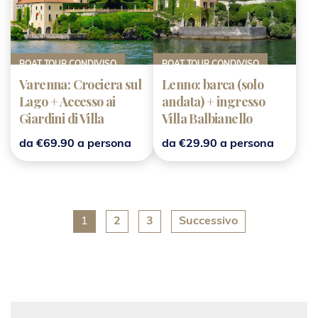
BOAT TOUR CONDIVISO
BOAT TOUR CONDIVISO
Varenna: Crociera sul
Lenno: barca (solo
Lago + Accesso ai
andata) + ingresso
Giardini di Villa
Villa Balbianello
Balbianello
da €69.90 a persona
da €29.90 a persona
1
2
3
Successivo