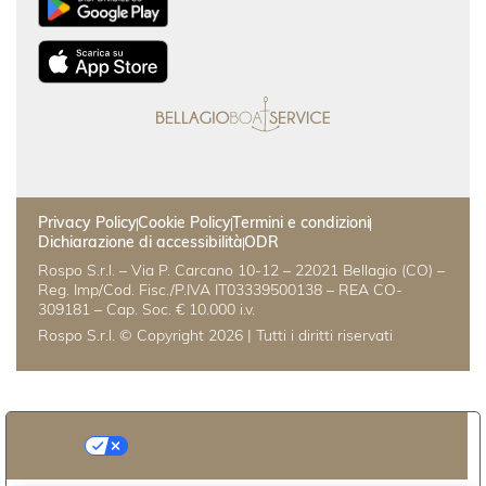
Privacy Policy
Cookie Policy
Termini e condizioni
Dichiarazione di accessibilità
ODR
Rospo S.r.l. – Via P. Carcano 10-12 – 22021 Bellagio (CO) –
Reg. Imp/Cod. Fisc./P.IVA IT03339500138 – REA CO-
309181 – Cap. Soc. € 10.000 i.v.
Rospo S.r.l. © Copyright 2026 | Tutti i diritti riservati
Le tue preferenze relative alla
privacy