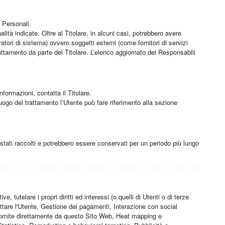
i Personali.
lità indicate. Oltre al Titolare, in alcuni casi, potrebbero avere
tori di sistema) ovvero soggetti esterni (come fornitori di servizi
attamento da parte del Titolare. L’elenco aggiornato dei Responsabili
nformazioni, contatta il Titolare.
 luogo del trattamento l’Utente può fare riferimento alla sezione
 stati raccolti e potrebbero essere conservati per un periodo più lungo
, tutelare i propri diritti ed interessi (o quelli di Utenti o di terze
tattare l'Utente, Gestione dei pagamenti, Interazione con social
 fornite direttamente da questo Sito Web, Heat mapping e