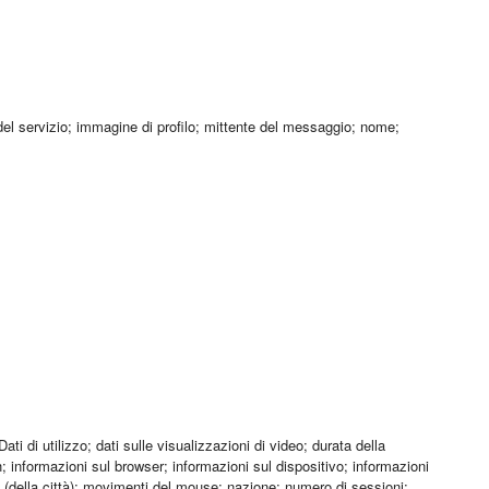
 del servizio; immagine di profilo; mittente del messaggio; nome;
ti di utilizzo; dati sulle visualizzazioni di video; durata della
h; informazioni sul browser; informazioni sul dispositivo; informazioni
dine (della città); movimenti del mouse; nazione; numero di sessioni;