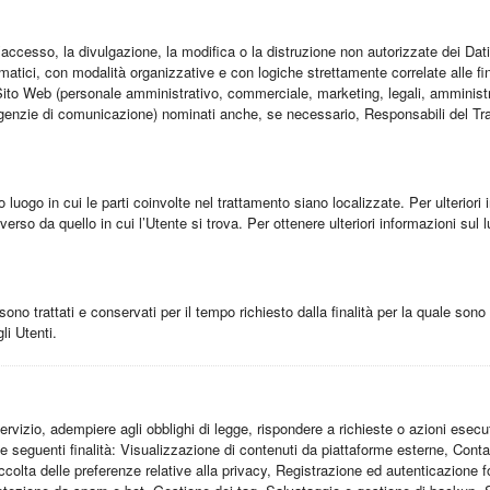
’accesso, la divulgazione, la modifica o la distruzione non autorizzate dei Dat
matici, con modalità organizzative e con logiche strettamente correlate alle fina
 Sito Web (personale amministrativo, commerciale, marketing, legali, amministra
e, agenzie di comunicazione) nominati anche, se necessario, Responsabili del Tr
o luogo in cui le parti coinvolte nel trattamento siano localizzate. Per ulteriori i
verso da quello in cui l’Utente si trova. Per ottenere ulteriori informazioni sul
o trattati e conservati per il tempo richiesto dalla finalità per la quale sono
li Utenti.
Servizio, adempiere agli obblighi di legge, rispondere a richieste o azioni esecutive
 le seguenti finalità: Visualizzazione di contenuti da piattaforme esterne, Con
ccolta delle preferenze relative alla privacy, Registrazione ed autenticazione