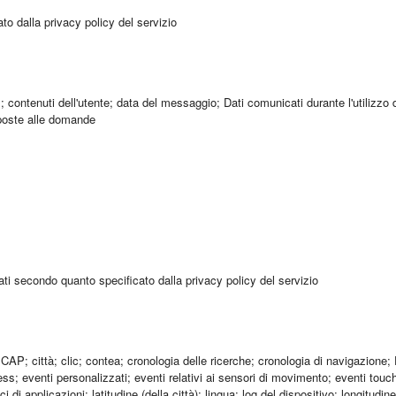
to dalla privacy policy del servizio
 contenuti dell'utente; data del messaggio; Dati comunicati durante l'utilizzo
isposte alle domande
ati secondo quanto specificato dalla privacy policy del servizio
AP; città; clic; contea; cronologia delle ricerche; cronologia di navigazione; Da
ess; eventi personalizzati; eventi relativi ai sensori di movimento; eventi touc
ci di applicazioni; latitudine (della città); lingua; log del dispositivo; longitu