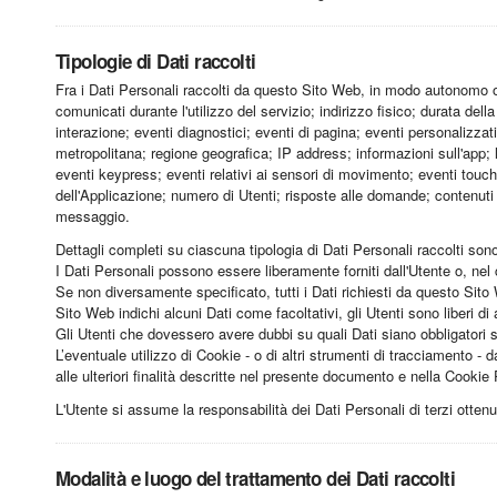
Tipologie di Dati raccolti
Fra i Dati Personali raccolti da questo Sito Web, in modo autonomo o 
comunicati durante l'utilizzo del servizio; indirizzo fisico; durata del
interazione; eventi diagnostici; eventi di pagina; eventi personalizzati;
metropolitana; regione geografica; IP address; informazioni sull'app; l
eventi keypress; eventi relativi ai sensori di movimento; eventi touch;
dell'Applicazione; numero di Utenti; risposte alle domande; contenuti 
messaggio.
Dettagli completi su ciascuna tipologia di Dati Personali raccolti sono 
I Dati Personali possono essere liberamente forniti dall'Utente o, nel
Se non diversamente specificato, tutti i Dati richiesti da questo Sito
Sito Web indichi alcuni Dati come facoltativi, gli Utenti sono liberi d
Gli Utenti che dovessero avere dubbi su quali Dati siano obbligatori so
L’eventuale utilizzo di Cookie - o di altri strumenti di tracciamento - da
alle ulteriori finalità descritte nel presente documento e nella Cookie 
L'Utente si assume la responsabilità dei Dati Personali di terzi otten
Modalità e luogo del trattamento dei Dati raccolti