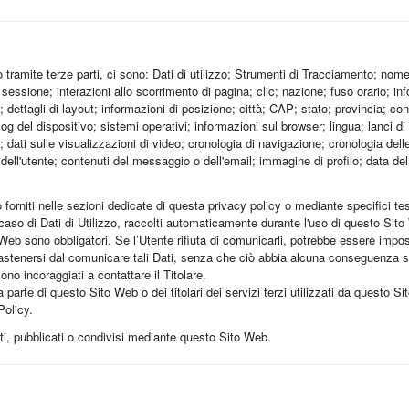
tramite terze parti, ci sono: Dati di utilizzo; Strumenti di Tracciamento; nome
la sessione; interazioni allo scorrimento di pagina; clic; nazione; fuso orario; 
 dettagli di layout; informazioni di posizione; città; CAP; stato; provincia; contea
og del dispositivo; sistemi operativi; informazioni sul browser; lingua; lanci di
 dati sulle visualizzazioni di video; cronologia di navigazione; cronologia dell
dell'utente; contenuti del messaggio o dell'email; immagine di profilo; data del
forniti nelle sezioni dedicate di questa privacy policy o mediante specifici test
 caso di Dati di Utilizzo, raccolti automaticamente durante l'uso di questo Sit
 Web sono obbligatori. Se l’Utente rifiuta di comunicarli, potrebbe essere impos
i astenersi dal comunicare tali Dati, senza che ciò abbia alcuna conseguenza sul
no incoraggiati a contattare il Titolare.
 parte di questo Sito Web o dei titolari dei servizi terzi utilizzati da questo Sito
Policy.
uti, pubblicati o condivisi mediante questo Sito Web.