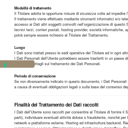
Modalità di trattamento
Il Titolare adotta le opportune misure di sicurezza volte ad impedire l
Il trattamento viene effettuato mediante strumenti informatici e/o tele
accesso ai Dati altri soggetti coinvolti nell’organizzazione di questo
tecnici terzi, corrieri postali, hosting provider, società informatich
potrà sempre essere richiesto al Titolare del Trattamento.
Luogo
I Dati sono trattati presso le sedi operative del Titolare ed in ogni altr
I Dati Personali dell’Utente potrebbero essere trasferiti in un paese di
relativa ai dettagli sul trattamento dei Dati Personali.
Periodo di conservazione
Se non diversamente indicato in questo documento, i Dati Personali son
a causa di eventuali obbligazioni legali o sulla base del consenso deg
Finalità del Trattamento dei Dati raccolti
I Dati dell’Utente sono raccolti per consentire al Titolare di fornire il 
parti), individuare eventuali attività dolose o fraudolente, nonché per
network e piattaforme esterne, Hosting ed infrastruttura backend, Ra