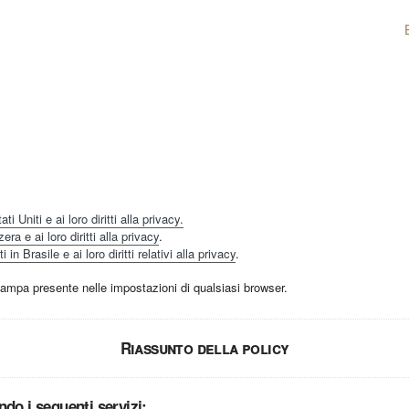
Services
Our boats
Contact
i Uniti e ai loro diritti alla privacy.
ra e ai loro diritti alla privacy
.
in Brasile e ai loro diritti relativi alla privacy
.
mpa presente nelle impostazioni di qualsiasi browser.
Riassunto della policy
ando i seguenti servizi: